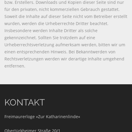
bzw. Erstellers. Downloads und Kopien dieser Seite sind nur
für den privaten, nicht kommerziellen Gebrauch gestattet.
Soweit die Inhalte auf dieser Seite nicht vom Betreiber erstellt
wurden, werden die Urheberrechte Dritter beachtet.
Insbesondere werden Inhalte Dritter als solche
gekennzeichnet. Sollten Sie trotzdem auf eine
Urheberrechtsverletzung aufmerksam werden, bitten wir um
einen entsprechenden Hinweis. Bei Bekanntwerden von
Rechtsverletzungen werden wir derartige Inhalte umgehend
entfernen.
KONTAKT
Freimaurerloge »Zur Katharinenlinde«
Obertürkheimer Straße 20/1